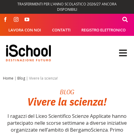
Salta
TRASFERIMENTI PER L’ANNO SCOLASTICO 2026/27 ANCORA
al
DISPONIBILI
contenuto
LAVORA CON NOI
CONTATTI
REGISTRO ELETTRONICO
Tog
Nav
OFFERTA FORMATIVA
Home
|
Blog
|
Vivere la scienza!
BLOG
DIDATTICA
Vivere la scienza!
SEGRETERIA
I ragazzi del Liceo Scientifico Scienze Applicate hanno
partecipato nelle scorse settimane a diverse iniziative
ISCHOOL
organizzate nell’ambito di BergamoScienza. Primo