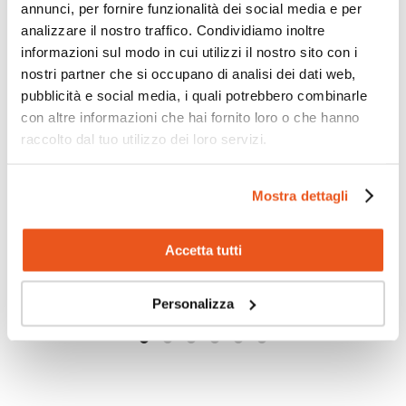
annunci, per fornire funzionalità dei social media e per
analizzare il nostro traffico. Condividiamo inoltre
informazioni sul modo in cui utilizzi il nostro sito con i
iSchool ha partecipato all’indagine
nostri partner che si occupano di analisi dei dati web,
nazionale HBSC 2025/2026
pubblicità e social media, i quali potrebbero combinarle
25 Maggio 2026
con altre informazioni che hai fornito loro o che hanno
Quest’anno il nostro Istituto ha preso parte al progetto
raccolto dal tuo utilizzo dei loro servizi.
“HBSC – Health Behaviour in School-aged...
Mostra dettagli
Accetta tutti
Scopri di più
Personalizza