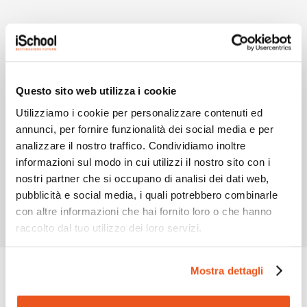
Questo sito web utilizza i cookie
Utilizziamo i cookie per personalizzare contenuti ed
annunci, per fornire funzionalità dei social media e per
analizzare il nostro traffico. Condividiamo inoltre
Percorsi PCTO
informazioni sul modo in cui utilizzi il nostro sito con i
nostri partner che si occupano di analisi dei dati web,
Nel triennio gli studenti dell’Istituto Tecnico Grafica e
pubblicità e social media, i quali potrebbero combinarle
Comunicazione svolgono 150 ore di percorsi PCTO.
con altre informazioni che hai fornito loro o che hanno
raccolto dal tuo utilizzo dei loro servizi.
Mostra dettagli
ORARI ISTITUTO TECNICO