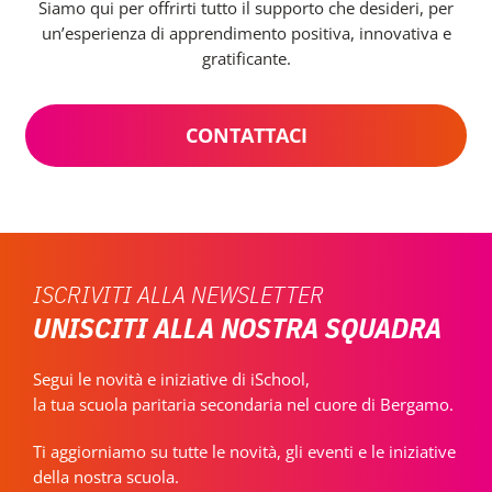
Siamo qui per offrirti tutto il supporto che desideri, per
un’esperienza di apprendimento positiva, innovativa e
gratificante.
CONTATTACI
ISCRIVITI ALLA NEWSLETTER
UNISCITI ALLA NOSTRA SQUADRA
Segui le novità e iniziative di iSchool,
la tua scuola paritaria secondaria nel cuore di Bergamo.
Ti aggiorniamo su tutte le novità, gli eventi e le iniziative
della nostra scuola.