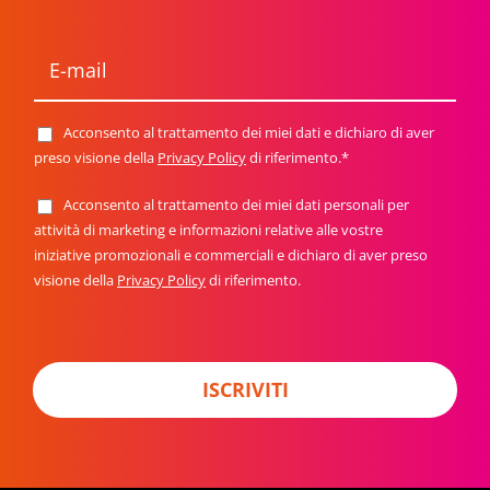
E
-
m
a
i
Acconsento al trattamento dei miei dati e dichiaro di aver
P
l
r
preso visione della
Privacy Policy
di riferimento.*
*
i
v
Acconsento al trattamento dei miei dati personali per
N
a
e
attività di marketing e informazioni relative alle vostre
c
w
y
iniziative promozionali e commerciali e dichiaro di aver preso
s
P
visione della
Privacy Policy
di riferimento.
l
o
e
l
t
i
t
c
e
y
r
ISCRIVITI
*