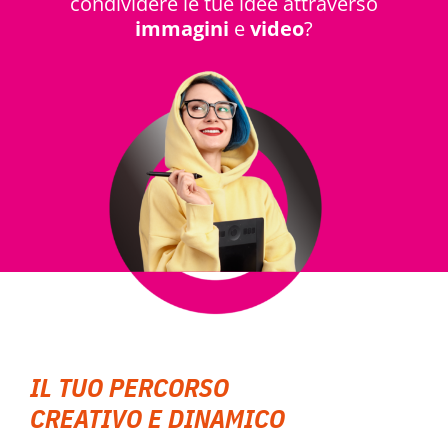
condividere le tue idee attraverso
immagini
e
video
?
NOVITÀ
ISCRIVITI
ESAMI DI IDONEITÀ
IL TUO PERCORSO
CREATIVO E DINAMICO