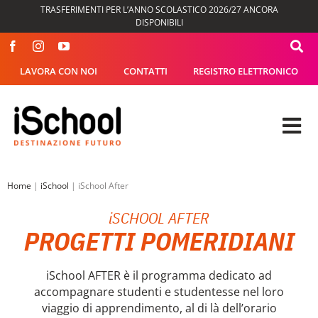
Salta
TRASFERIMENTI PER L’ANNO SCOLASTICO 2026/27 ANCORA
al
DISPONIBILI
contenuto
LAVORA CON NOI
CONTATTI
REGISTRO ELETTRONICO
Tog
Nav
OFFERTA FORMATIVA
Home
|
iSchool
|
iSchool After
iSCHOOL AFTER
DIDATTICA
PROGETTI POMERIDIANI
SEGRETERIA
iSchool AFTER è il programma dedicato ad
accompagnare studenti e studentesse nel loro
ISCHOOL
viaggio di apprendimento, al di là dell’orario