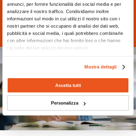
annunci, per fornire funzionalità dei social media e per
È un
servizio gratuito
che iSchool vuole dare a ogni
analizzare il nostro traffico. Condividiamo inoltre
studente e studentessa perchè abbiano un approccio
informazioni sul modo in cui utilizzi il nostro sito con i
positivo
allo studio, in un clima
sereno
e familiare,
nostri partner che si occupano di analisi dei dati web,
ideale per la
socializzazione.
pubblicità e social media, i quali potrebbero combinarle
con altre informazioni che hai fornito loro o che hanno
raccolto dal tuo utilizzo dei loro servizi.
Mostra dettagli
Accetta tutti
Personalizza