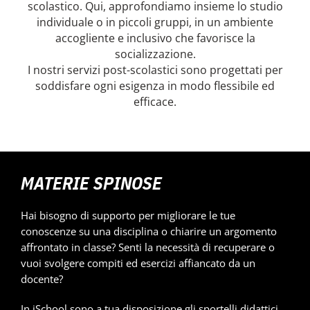
scolastico. Qui, approfondiamo insieme lo studio
individuale o in piccoli gruppi, in un ambiente
NOVITÀ
accogliente e inclusivo che favorisce la
socializzazione.
I nostri servizi post-scolastici sono progettati per
ISCRIVITI
soddisfare ogni esigenza in modo flessibile ed
efficace.
ESAMI DI IDONEITÀ
MATERIE SPINOSE
Hai bisogno di supporto per migliorare le tue
conoscenze su una disciplina o chiarire un argomento
affrontato in classe? Senti la necessità di recuperare o
vuoi svolgere compiti ed esercizi affiancato da un
docente?
In iSchool sono a tua disposizione gli sportelli didattici,