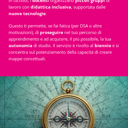
In iSchool, i
docenti
organizzano
piccoli gruppi
di
lavoro con
didattica inclusiva
, supportata dalle
nuove tecnologie
.
Questo ti permette, se fai fatica (per DSA o altre
motivazioni), di
proseguire
nel tuo percorso di
apprendimento e ad acquisire, il più possibile, la tua
autonomia
di studio. Il servizio è rivolto al
biennio
e si
concentra sul potenziamento della capacità di creare
mappe concettuali.