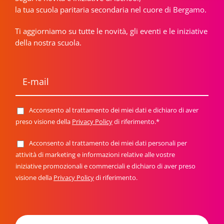
la tua scuola paritaria secondaria nel cuore di Bergamo.
Ti aggiorniamo su tutte le novità, gli eventi e le iniziative
della nostra scuola.
E
-
m
a
i
Acconsento al trattamento dei miei dati e dichiaro di aver
P
l
r
preso visione della
Privacy Policy
di riferimento.*
*
i
v
Acconsento al trattamento dei miei dati personali per
N
a
e
attività di marketing e informazioni relative alle vostre
c
w
y
iniziative promozionali e commerciali e dichiaro di aver preso
s
P
visione della
Privacy Policy
di riferimento.
l
o
e
l
t
i
t
c
e
y