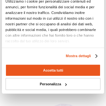
Utilizziamo i cookie per personalizzare contenuti ed
annunci, per fornire funzionalità dei social media e per
analizzare il nostro traffico. Condividiamo inoltre
informazioni sul modo in cui utilizzi il nostro sito con i
nostri partner che si occupano di analisi dei dati web,
pubblicità e social media, i quali potrebbero combinarle
con altre informazioni che hai fornito loro o che hanno
raccolto dal tuo utilizzo dei loro servizi.
ISTITUTO TECNICO
INFORMATICA E TELECOMUNICAZIONI – ART.
INFORMATICA
Mostra dettagli
Impari le tecnologie più all’avanguardia, con docenti esperti
Accetta tutti
che sapranno darti le competenze per eccellere nel digitale.
Personalizza
Scopri di più