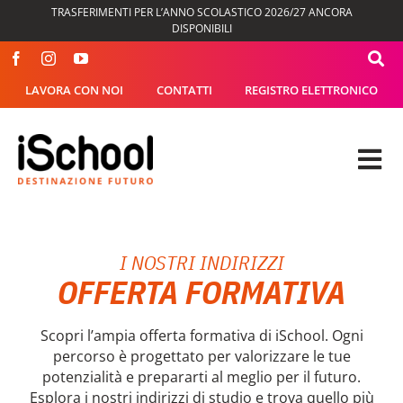
Salta
TRASFERIMENTI PER L’ANNO SCOLASTICO 2026/27 ANCORA
al
DISPONIBILI
contenuto
LAVORA CON NOI
CONTATTI
REGISTRO ELETTRONICO
Tog
Nav
OFFERTA FORMATIVA
I NOSTRI INDIRIZZI
DIDATTICA
OFFERTA FORMATIVA
SEGRETERIA
Scopri l’ampia offerta formativa di iSchool. Ogni
percorso è progettato per valorizzare le tue
potenzialità e prepararti al meglio per il futuro.
ISCHOOL
Esplora i nostri indirizzi di studio e trova quello più