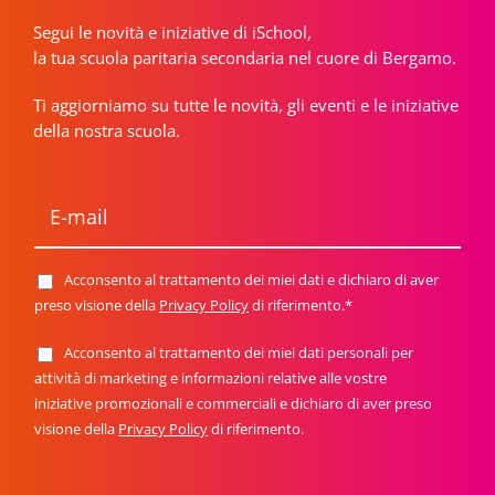
Segui le novità e iniziative di iSchool,
la tua scuola paritaria secondaria nel cuore di Bergamo.
Ti aggiorniamo su tutte le novità, gli eventi e le iniziative
della nostra scuola.
E
-
m
a
i
Acconsento al trattamento dei miei dati e dichiaro di aver
P
l
r
preso visione della
Privacy Policy
di riferimento.*
*
i
v
Acconsento al trattamento dei miei dati personali per
N
a
e
attività di marketing e informazioni relative alle vostre
c
w
y
iniziative promozionali e commerciali e dichiaro di aver preso
s
P
visione della
Privacy Policy
di riferimento.
l
o
e
l
t
i
t