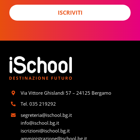
c
e
y
r
ISCRIVITI
*
Via Vittore Ghislandi 57 – 24125 Bergamo
Tel.
035 219292
segreteria@ischool.bg.it
info@ischool.bg.it
iscrizioni@ischool.bg.it
amministrazione@ischool.bg.it