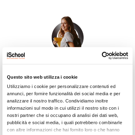
LICEO
SCIENTIFICO OPZIONE
SCIENZE APPLICATE
Questo sito web utilizza i cookie
Acquisisci una
solida formazione
scientifica e impari a
Utilizziamo i cookie per personalizzare contenuti ed
conoscere le
più avanzate tecnologie
, preparandoti per
annunci, per fornire funzionalità dei social media e per
vincere le sfide del futuro.
analizzare il nostro traffico. Condividiamo inoltre
informazioni sul modo in cui utilizzi il nostro sito con i
nostri partner che si occupano di analisi dei dati web,
pubblicità e social media, i quali potrebbero combinarle
con altre informazioni che hai fornito loro o che hanno