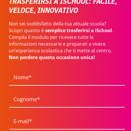
TRASFERIRSI A ISCHOOL: FACILE,
VELOCE, INNOVATIVO
Non sei soddisfatto della tua attuale scuola?
Scopri quanto è
semplice trasferirsi a iSchool
.
Compila il modulo per ricevere tutte le
informazioni necessarie e preparati a vivere
un’esperienza scolastica che ti mette al centro.
Non perdere questa occasione unica!
N
o
m
e
*
C
o
g
n
o
E
m
-
e
m