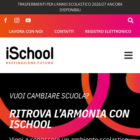
Salta
TRASFERIMENTI PER L’ANNO SCOLASTICO 2026/27 ANCORA
al
DISPONIBILI
contenuto
LAVORA CON NOI
CONTATTI
REGISTRO ELETTRONICO
Tog
Nav
OFFERTA FORMATIVA
VUOI CAMBIARE SCUOLA?
DIDATTICA
RITROVA L’ARMONIA CON
SEGRETERIA
ISCHOOL
ISCHOOL
Vieni a conoscere un ambiente scolastico