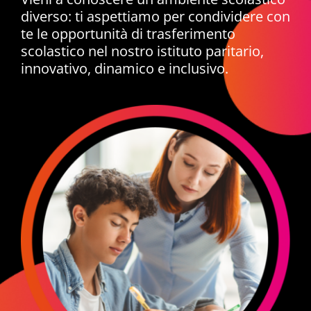
diverso: ti aspettiamo per condividere con
NOVITÀ
te le opportunità di trasferimento
scolastico nel nostro istituto paritario,
innovativo, dinamico e inclusivo.
ISCRIVITI
ESAMI DI IDONEITÀ