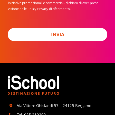
r
t
c
iniziative promozionali e commerciali, dichiaro di aver preso
k
e
y
visione delle Policy Privacy di riferimento.
e
r
*
t
i
n
g
INVIA
Via Vittore Ghislandi 57 – 24125 Bergamo
Tel.
035 219292