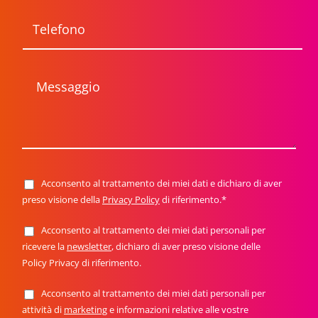
*
a
i
T
l
e
*
l
e
f
M
o
e
n
s
o
s
a
g
g
i
o
Acconsento al trattamento dei miei dati e dichiaro di aver
P
r
preso visione della
Privacy Policy
di riferimento.*
i
v
Acconsento al trattamento dei miei dati personali per
N
a
e
ricevere la
newsletter
, dichiaro di aver preso visione delle
c
w
y
Policy Privacy di riferimento.
s
P
l
o
Acconsento al trattamento dei miei dati personali per
M
e
l
a
t
attività di
marketing
e informazioni relative alle vostre
i