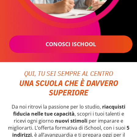
CONOSCI ISCHOOL
QUI, TU SEI SEMPRE AL CENTRO
UNA SCUOLA CHE È DAVVERO
SUPERIORE
Da noi ritrovi la passione per lo studio,
riacquisti
fiducia nelle tue capacità
, scopri i tuoi talenti e
ricevi ogni giorno
nuovi stimoli
per imparare e
migliorarti. L’offerta formativa di iSchool, con i suoi
5
indirizzi
, è all’avanguardia e ti prepara oggi per il