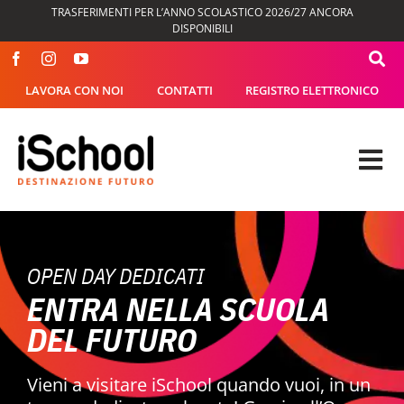
Salta
TRASFERIMENTI PER L’ANNO SCOLASTICO 2026/27 ANCORA
al
DISPONIBILI
contenuto
LAVORA CON NOI
CONTATTI
REGISTRO ELETTRONICO
Tog
Nav
OFFERTA FORMATIVA
OPEN DAY DEDICATI
DIDATTICA
ENTRA NELLA SCUOLA
DEL FUTURO
SEGRETERIA
Vieni a visitare iSchool quando vuoi, in un
ISCHOOL