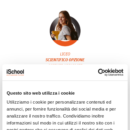
LICEO
SCIENTIFICO OPZIONE
SCIENZE APPLICATE
Acquisisci una
solida formazione
scientifica e impari a
conoscere le
più avanzate tecnologie
, preparandoti per
vincere le sfide del futuro.
Questo sito web utilizza i cookie
Utilizziamo i cookie per personalizzare contenuti ed
annunci, per fornire funzionalità dei social media e per
analizzare il nostro traffico. Condividiamo inoltre
informazioni sul modo in cui utilizzi il nostro sito con i
nostri partner che si occupano di analisi dei dati web,