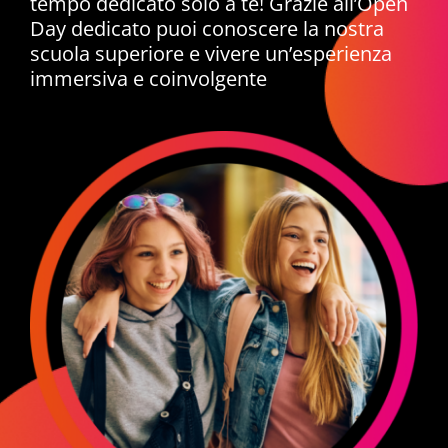
tempo dedicato solo a te! Grazie all’Open
Day dedicato puoi conoscere la nostra
NOVITÀ
scuola superiore e vivere un’esperienza
immersiva e coinvolgente
ISCRIVITI
ESAMI DI IDONEITÀ