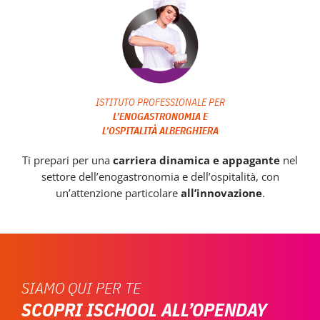
ISTITUTO PROFESSIONALE PER
L’ENOGASTRONOMIA E
L’OSPITALITÀ ALBERGHIERA
Ti prepari per una
carriera dinamica e appagante
nel
settore dell’enogastronomia e dell’ospitalità, con
un’attenzione particolare
all’innovazione
.
SIAMO QUI PER TE
SCOPRI ISCHOOL ALL’OPENDAY