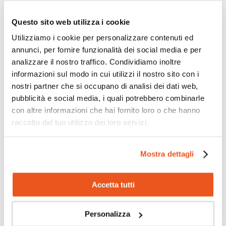
Per i docenti significa avere nuovi strumenti
per motivare, accompagnare e valorizzare.
Questo sito web utilizza i cookie
Per gli studenti significa un percorso più
Utilizziamo i cookie per personalizzare contenuti ed
stimolante e vicino alle proprie passioni.
annunci, per fornire funzionalità dei social media e per
Per le famiglie significa affidarsi a una scuola
analizzare il nostro traffico. Condividiamo inoltre
che innova con responsabilità e attenzione alla
informazioni sul modo in cui utilizzi il nostro sito con i
crescita.
nostri partner che si occupano di analisi dei dati web,
Guardare avanti con coraggio
pubblicità e social media, i quali potrebbero combinarle
con altre informazioni che hai fornito loro o che hanno
Il futuro non è un orizzonte lontano da temere:
raccolto dal tuo utilizzo dei loro servizi.
è un percorso che inizia oggi, passo dopo
passo.
Mostra dettagli
Con i nuovi programmi formativi potenziati,
vogliamo accompagnare ogni studente in un
percorso fatto di scoperte, possibilità e scelte
Accetta tutti
consapevoli.
Perché crescere significa esplorare e in iSchool,
ogni rotta ha la sua destinazione: il futuro.
Personalizza