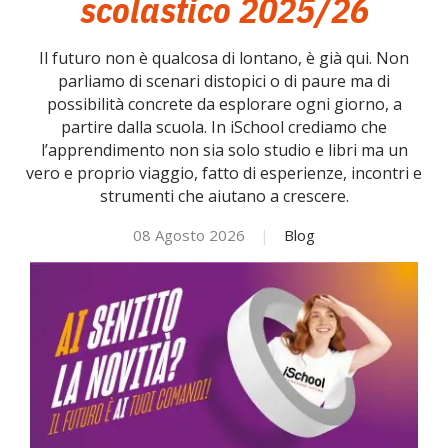
scolastico 2025/26
NOVITÀ
Il futuro non è qualcosa di lontano, è già qui. Non
parliamo di scenari distopici o di paure ma di
possibilità concrete da esplorare ogni giorno, a
ISCRIVITI
partire dalla scuola. In iSchool crediamo che
l’apprendimento non sia solo studio e libri ma un
ESAMI DI IDONEITÀ
vero e proprio viaggio, fatto di esperienze, incontri e
strumenti che aiutano a crescere.
08 Agosto 2026
|
Blog