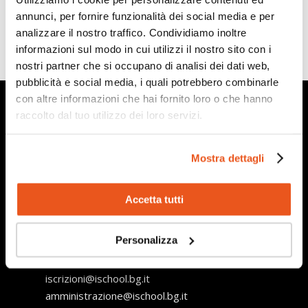
annunci, per fornire funzionalità dei social media e per
analizzare il nostro traffico. Condividiamo inoltre
informazioni sul modo in cui utilizzi il nostro sito con i
nostri partner che si occupano di analisi dei dati web,
pubblicità e social media, i quali potrebbero combinarle
con altre informazioni che hai fornito loro o che hanno
raccolto dal tuo utilizzo dei loro servizi.
Mostra dettagli
Via Vittore Ghislandi 57 – 24125 Bergamo
Accetta tutti
Tel.
035 219292
Personalizza
segreteria@ischool.bg.it
info@ischool.bg.it
iscrizioni@ischool.bg.it
amministrazione@ischool.bg.it