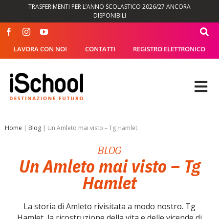
Salta
TRASFERIMENTI PER L’ANNO SCOLASTICO 2026/27 ANCORA
al
DISPONIBILI
contenuto
LAVORA CON NOI
CONTATTI
REGISTRO ELETTRONICO
Tog
Nav
OFFERTA FORMATIVA
Home
|
Blog
|
Un Amleto mai visto – Tg Hamlet
BLOG
DIDATTICA
Un Amleto mai visto – Tg
Hamlet
SEGRETERIA
La storia di Amleto rivisitata a modo nostro. Tg
ISCHOOL
Hamlet, la ricostruzione della vita e delle vicende di