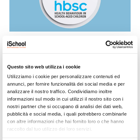
iSchool ha partecipato all’indagine
nazionale HBSC 2025/2026
25 Maggio 2026
Questo sito web utilizza i cookie
Quest’anno il nostro Istituto ha preso parte al progetto
“HBSC – Health Behaviour in School-aged...
Utilizziamo i cookie per personalizzare contenuti ed
annunci, per fornire funzionalità dei social media e per
analizzare il nostro traffico. Condividiamo inoltre
informazioni sul modo in cui utilizzi il nostro sito con i
nostri partner che si occupano di analisi dei dati web,
pubblicità e social media, i quali potrebbero combinarle
Scopri di più
con altre informazioni che hai fornito loro o che hanno
raccolto dal tuo utilizzo dei loro servizi.