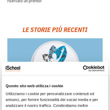
riservato un premio!
LE STORIE PIÙ RECENTI
Questo sito web utilizza i cookie
Utilizziamo i cookie per personalizzare contenuti ed
iSchool ha partecipato all’indagine
annunci, per fornire funzionalità dei social media e per
nazionale HBSC 2025/2026
analizzare il nostro traffico. Condividiamo inoltre