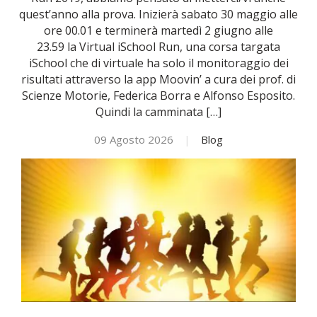
quest’anno alla prova. Inizierà sabato 30 maggio alle
ore 00.01 e terminerà martedì 2 giugno alle
NOVITÀ
23.59 la Virtual iSchool Run, una corsa targata
iSchool che di virtuale ha solo il monitoraggio dei
ISCRIVITI
risultati attraverso la app Moovin’ a cura dei prof. di
Scienze Motorie, Federica Borra e Alfonso Esposito.
Quindi la camminata […]
ESAMI DI IDONEITÀ
09 Agosto 2026
|
Blog