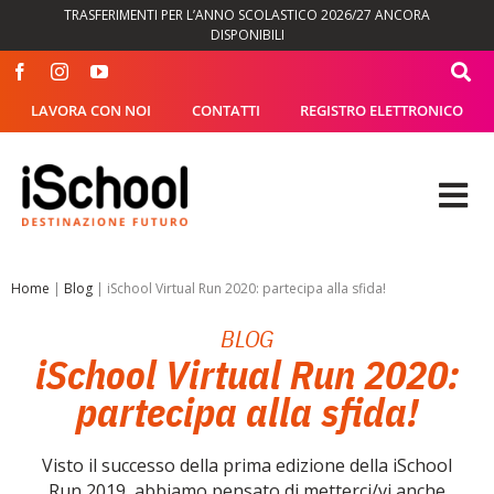
Salta
TRASFERIMENTI PER L’ANNO SCOLASTICO 2026/27 ANCORA
al
DISPONIBILI
contenuto
LAVORA CON NOI
CONTATTI
REGISTRO ELETTRONICO
Tog
Nav
OFFERTA FORMATIVA
Home
|
Blog
|
iSchool Virtual Run 2020: partecipa alla sfida!
BLOG
DIDATTICA
iSchool Virtual Run 2020:
partecipa alla sfida!
SEGRETERIA
Visto il successo della prima edizione della iSchool
ISCHOOL
Run 2019, abbiamo pensato di metterci/vi anche