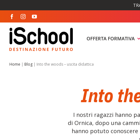
Salta
TR
al
contenuto
OFFERTA FORMATIVA
Home
|
Blog
|
Into the woods – uscita didattica
Into th
I nostri ragazzi hanno pa
di Ornica, dopo una cammina
hanno potuto conoscere l’