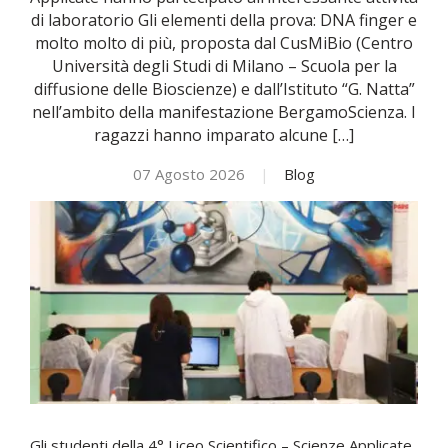
di laboratorio Gli elementi della prova: DNA finger e
molto molto di più, proposta dal CusMiBio (Centro
NOVITÀ
Università degli Studi di Milano – Scuola per la
diffusione delle Bioscienze) e dall’Istituto “G. Natta”
ISCRIVITI
nell’ambito della manifestazione BergamoScienza. I
ragazzi hanno imparato alcune […]
ESAMI DI IDONEITÀ
07 Agosto 2026
|
Blog
Gli studenti della 4° Liceo Scientifico – Scienze Applicate