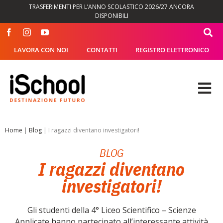
Salta
TRASFERIMENTI PER L’ANNO SCOLASTICO 2026/27 ANCORA
al
DISPONIBILI
contenuto
LAVORA CON NOI
CONTATTI
REGISTRO ELETTRONICO
Tog
Nav
OFFERTA FORMATIVA
Home
|
Blog
|
I ragazzi diventano investigatori!
BLOG
DIDATTICA
I ragazzi diventano
investigatori!
SEGRETERIA
Gli studenti della 4° Liceo Scientifico – Scienze
ISCHOOL
Applicate hanno partecipato all’interessante attività