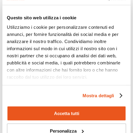
Questo sito web utilizza i cookie
Utilizziamo i cookie per personalizzare contenuti ed
annunci, per fornire funzionalità dei social media e per
analizzare il nostro traffico. Condividiamo inoltre
informazioni sul modo in cui utilizzi il nostro sito con i
nostri partner che si occupano di analisi dei dati web,
pubblicità e social media, i quali potrebbero combinarle
con altre informazioni che hai fornito loro o che hanno
raccolto dal tuo utilizzo dei loro servizi.
iSchool ha partecipato all’indagine
nazionale HBSC 2025/2026
Mostra dettagli
25 Maggio 2026
Quest’anno il nostro Istituto ha preso parte al progetto
“HBSC – Health Behaviour in School-aged...
Accetta tutti
Personalizza