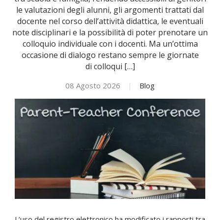
le valutazioni degli alunni, gli argomenti trattati dal
docente nel corso dell’attività didattica, le eventuali
NOVITÀ
note disciplinari e la possibilità di poter prenotare un
colloquio individuale con i docenti. Ma un’ottima
ISCRIVITI
occasione di dialogo restano sempre le giornate
di colloqui […]
ESAMI DI IDONEITÀ
08 Agosto 2026
|
Blog
L’uso del registro elettronico ha modificato i rapporti tra