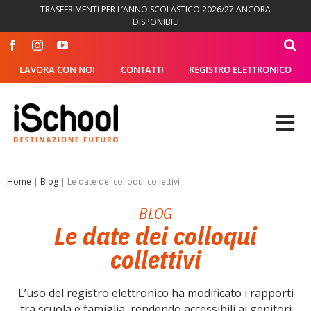
Salta
TRASFERIMENTI PER L’ANNO SCOLASTICO 2026/27 ANCORA
al
DISPONIBILI
contenuto
LAVORA CON NOI
CONTATTI
REGISTRO ELETTRONICO
Tog
Nav
OFFERTA FORMATIVA
Home
|
Blog
|
Le date dei colloqui collettivi
BLOG
DIDATTICA
Le date dei colloqui
collettivi
SEGRETERIA
L’uso del registro elettronico ha modificato i rapporti
ISCHOOL
tra scuola e famiglia, rendendo accessibili ai genitori