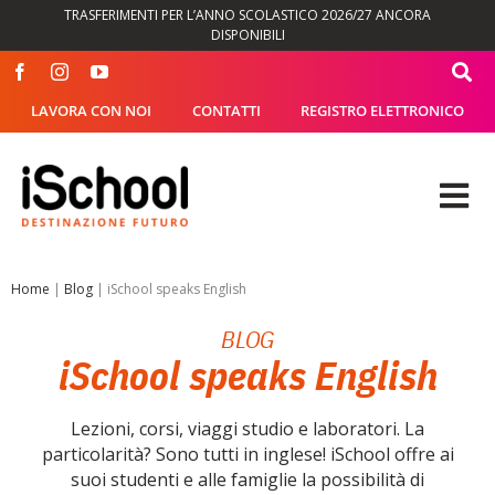
Salta
TRASFERIMENTI PER L’ANNO SCOLASTICO 2026/27 ANCORA
al
DISPONIBILI
contenuto
LAVORA CON NOI
CONTATTI
REGISTRO ELETTRONICO
Tog
Nav
OFFERTA FORMATIVA
Home
|
Blog
|
iSchool speaks English
BLOG
DIDATTICA
iSchool speaks English
SEGRETERIA
Lezioni, corsi, viaggi studio e laboratori. La
particolarità? Sono tutti in inglese! iSchool offre ai
ISCHOOL
suoi studenti e alle famiglie la possibilità di