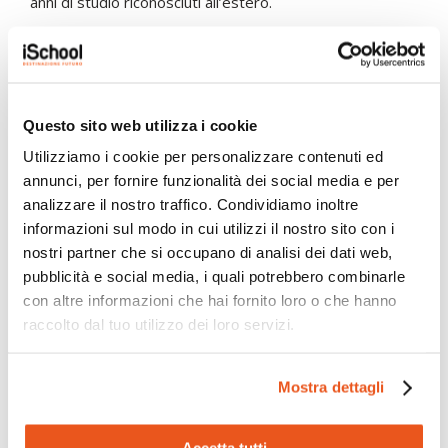
anni di studio riconosciuti all’estero.
LE STORIE PIÙ RECENTI
Questo sito web utilizza i cookie
Utilizziamo i cookie per personalizzare contenuti ed
annunci, per fornire funzionalità dei social media e per
analizzare il nostro traffico. Condividiamo inoltre
informazioni sul modo in cui utilizzi il nostro sito con i
nostri partner che si occupano di analisi dei dati web,
pubblicità e social media, i quali potrebbero combinarle
con altre informazioni che hai fornito loro o che hanno
raccolto dal tuo utilizzo dei loro servizi.
Mostra dettagli
iSchool ha partecipato all’indagine
nazionale HBSC 2025/2026
Accetta tutti