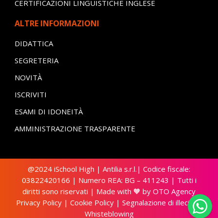
CERTIFICAZIONI LINGUISTICHE INGLESE
ALTRE INFORMAZIONI
DIDATTICA
SEGRETERIA
NOVITÀ
ISCRIVITI
ESAMI DI IDONEITÀ
AMMINISTRAZIONE TRASPARENTE
@2024 iSchool High | Antilia s.r.l.| Codice fiscale:
03822420166 | Numero REA: BG – 411243 | Tutti i
diritti sono riservati | Made with 🧡 by
OTO Agency
Privacy Policy
|
Cookie Policy
|
Segnalazione di illecito –
Whisteblowing