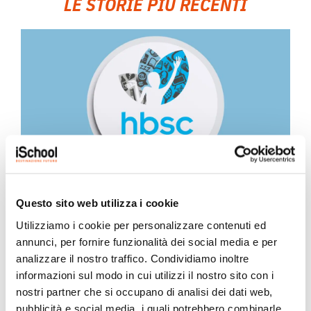
LE STORIE PIÙ RECENTI
iSchool ha partecipato all’indagine
Questo sito web utilizza i cookie
nazionale HBSC 2025/2026
Utilizziamo i cookie per personalizzare contenuti ed
25 Maggio 2026
annunci, per fornire funzionalità dei social media e per
analizzare il nostro traffico. Condividiamo inoltre
Quest’anno il nostro Istituto ha preso parte al progetto
informazioni sul modo in cui utilizzi il nostro sito con i
“HBSC – Health Behaviour in School-aged...
nostri partner che si occupano di analisi dei dati web,
pubblicità e social media, i quali potrebbero combinarle