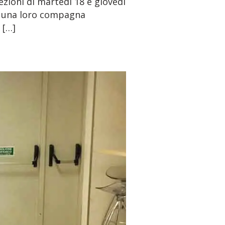
ezioni di martedì 18 e giovedì
di una loro compagna
 […]