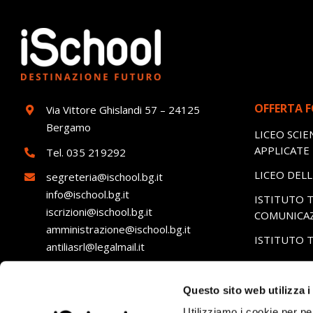
OFFERTA 
Via Vittore Ghislandi 57 – 24125
Bergamo
LICEO SCIE
APPLICATE
Tel.
035 219292
LICEO DEL
segreteria@ischool.bg.it
info@ischool.bg.it
ISTITUTO T
iscrizioni@ischool.bg.it
COMUNICA
amministrazione@ischool.bg.it
ISTITUTO 
antiliasrl@legalmail.it
ISTITUTO 
ALBERGHI
ORARI SEGRETERIA:
Questo sito web utilizza i
Lunedì – Venerdì: dalle 8.00 alle 16.00
Utilizziamo i cookie per pe