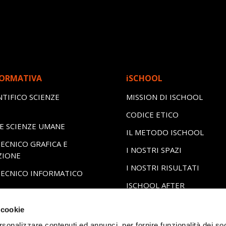
FORMATIVA
iSCHOOL
NTIFICO SCIENZE
MISSION DI ISCHOOL
CODICE ETICO
LE SCIENZE UMANE
IL METODO ISCHOOL
ECNICO GRAFICA E
I NOSTRI SPAZI
ZIONE
I NOSTRI RISULTATI
TECNICO INFORMATICO
ISCHOOL AFTER
PROFESSIONALE
ERO
BISOGNI EDUCATIVI SPECIA
 cookie
CERTIFICAZIONI LINGUIST
rsonalizzare contenuti ed annunci, per fornire funzionalità dei so