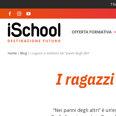
Salta
TR
al
contenuto
OFFERTA FORMATIVA
Home
|
Blog
|
I ragazzi si mettono nei “panni degli altri”
I ragazzi
“Nei panni degli altri” è un’