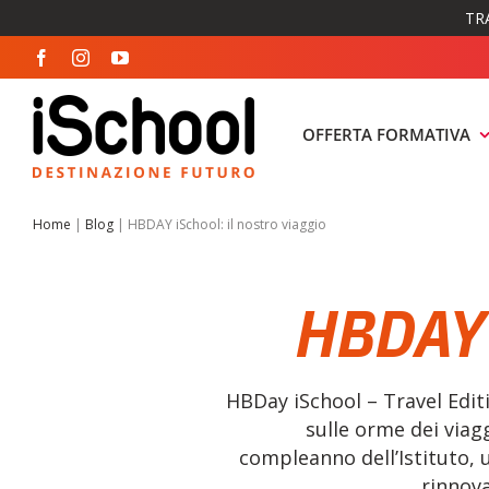
Salta
TR
al
contenuto
OFFERTA FORMATIVA
Home
|
Blog
|
HBDAY iSchool: il nostro viaggio
HBDAY i
HBDay iSchool – Travel Edit
sulle orme dei viagg
compleanno dell’Istituto, 
rinnova