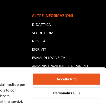
ALTRE INFORMAZIONI
DIDATTICA
SEGRETERIA
NOVITÀ
ISCRIVITI
ESAMI DI IDONEITÀ
AMMINISTRAZIONE TRASPARENTE
LI
Accetta tutti
ICHE
cial media e per
o sito con i
Personalizza
rebbero
i loro servizi.