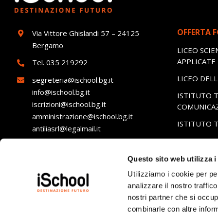
OFFERTA 
Via Vittore Ghislandi 57 – 24125
Bergamo
LICEO SCIE
APPLICATE
Tel.
035 219292
LICEO DEL
segreteria@ischool.bg.it
info@ischool.bg.it
ISTITUTO T
iscrizioni@ischool.bg.it
COMUNICA
amministrazione@ischool.bg.it
ISTITUTO 
antiliasrl@legalmail.it
ISTITUTO 
ALBERGHI
ORARI SEGRETERIA:
Questo sito web utilizza i
Lunedì – Venerdì: dalle 8.00 alle 16.00
Utilizziamo i cookie per pe
analizzare il nostro traffic
nostri partner che si occup
combinarle con altre inform