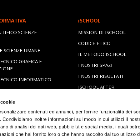
FORMATIVA
iSCHOOL
NTIFICO SCIENZE
MISSION DI ISCHOOL
CODICE ETICO
LE SCIENZE UMANE
IL METODO ISCHOOL
ECNICO GRAFICA E
I NOSTRI SPAZI
ZIONE
I NOSTRI RISULTATI
TECNICO INFORMATICO
ISCHOOL AFTER
PROFESSIONALE
ERO
BISOGNI EDUCATIVI SPECIA
 cookie
CERTIFICAZIONI LINGUIST
rsonalizzare contenuti ed annunci, per fornire funzionalità dei so
INGLESE
o. Condividiamo inoltre informazioni sul modo in cui utilizzi il nostr
ano di analisi dei dati web, pubblicità e social media, i quali pot
azioni che hai fornito loro o che hanno raccolto dal tuo utilizzo de