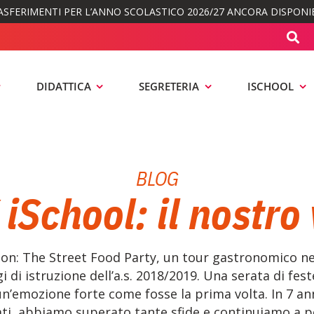
ASFERIMENTI PER L’ANNO SCOLASTICO 2026/27 ANCORA DISPONIB
DIDATTICA
SEGRETERIA
ISCHOOL
BLOG
School: il nostro
ion: The Street Food Party, un tour gastronomico ne
i di istruzione dell’a.s. 2018/2019. Una serata di fes
un’emozione forte come fosse la prima volta. In 7 ann
ti, abbiamo superato tante sfide e continuiamo a p