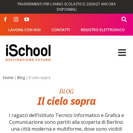
Salta
TRASFERIMENTI PER L’ANNO SCOLASTICO 2026/27 ANCORA
al
DISPONIBILI
contenuto
LAVORA CON NOI
CONTATTI
REGISTRO ELETTRONICO
Tog
Nav
OFFERTA FORMATIVA
Home
|
Blog
|
Il cielo sopra
BLOG
DIDATTICA
Il cielo sopra
SEGRETERIA
I ragazzi dell’Istituto Tecnico Informatico e Grafica e
Comunicazione sono partiti alla scoperta di Berlino:
ISCHOOL
una città moderna e multiforme, dove sono visibili