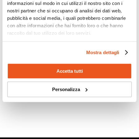
informazioni sul modo in cui utilizzi il nostro sito con i
25 Maggio 2026
nostri partner che si occupano di analisi dei dati web,
Quest’anno il nostro Istituto ha preso parte al progetto
pubblicità e social media, i quali potrebbero combinarle
“HBSC – Health Behaviour in School-aged...
con altre informazioni che hai fornito loro o che hanno
raccolto dal tuo utilizzo dei loro servizi.
Mostra dettagli
Scopri di più
Accetta tutti
Personalizza