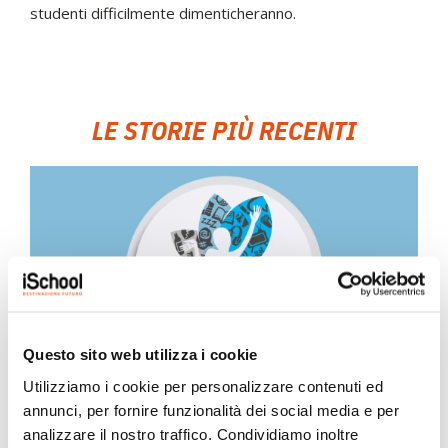
studenti difficilmente dimenticheranno.
LE STORIE PIÙ RECENTI
Questo sito web utilizza i cookie
Utilizziamo i cookie per personalizzare contenuti ed
annunci, per fornire funzionalità dei social media e per
iSchool ha partecipato all’indagine
analizzare il nostro traffico. Condividiamo inoltre
nazionale HBSC 2025/2026