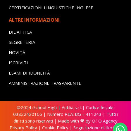
CERTIFICAZIONI LINGUISTICHE INGLESE
ALTRE INFORMAZIONI
DIDATTICA
SEGRETERIA
NOVITÀ
ISCRIVITI
ESAMI DI IDONEITÀ
AMMINISTRAZIONE TRASPARENTE
@2024 iSchool High | Antilia s.r.l.| Codice fiscale:
03822420166 | Numero REA: BG – 411243 | Tutti i
diritti sono riservati | Made with 🧡 by
OTO Agency
Privacy Policy
|
Cookie Policy
|
Segnalazione di illecito –