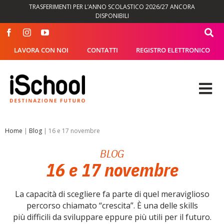
Salta
TRASFERIMENTI PER L’ANNO SCOLASTICO 2026/27 ANCORA
al
DISPONIBILI
contenuto
LAVORA CON NOI
CONTATTI
REGISTRO ELETTRONICO
Tog
Nav
OFFERTA FORMATIVA
Home
|
Blog
|
16 e 17 novembre
BLOG
DIDATTICA
16 e 17 novembre
SEGRETERIA
La capacità di scegliere fa parte di quel meraviglioso
percorso chiamato “crescita”. È una delle skills
ISCHOOL
più difficili da sviluppare eppure più utili per il futuro.