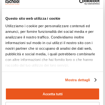
LE STORIE PIÙ RECENTI
Questo sito web utilizza i cookie
Utilizziamo i cookie per personalizzare contenuti ed
annunci, per fornire funzionalità dei social media e per
analizzare il nostro traffico. Condividiamo inoltre
informazioni sul modo in cui utilizzi il nostro sito con i
nostri partner che si occupano di analisi dei dati web,
pubblicità e social media, i quali potrebbero combinarle
con altre informazioni che hai fornito loro o che hanno
raccolto dal tuo utilizzo dei loro servizi.
iSchool ha partecipato all’indagine
nazionale HBSC 2025/2026
Mostra dettagli
25 Maggio 2026
Quest’anno il nostro Istituto ha preso parte al progetto
Accetta tutti
“HBSC – Health Behaviour in School-aged...