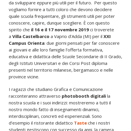
da sviluppare eppure più utili per il futuro. Per questo
vogliamo fornire a tutti coloro che devono decidere
quale scuola frequentare, gli strumenti utili per poter
conoscere, capire, dunque scegliere. È con questo
spirito che
il 16 e il 17 novembre 2019
ci troverete
a
Villa Castelbarco
a Vaprio d’Adda (MI) per il
XXI
Campus Orienta
: due giorni pensati per far conoscere
ai giovani e alle loro famiglie l’offerta formativa,
educativa e didattica delle Scuole Secondarie di II Grado,
degli Istituti Universitari e dei Corsi Post diploma
presenti nel territorio milanese, bergamasco e nelle
province vicine.
I ragazzi che studiano Grafica e Comunicazione
racconteranno attraverso
photobooth digitali
la
nostra scuola e i suoi indirizzi: mostreremo a tutti il
nostro mondo fatto di insegnamenti dinamici,
interdisciplinari, concreti ed esperienziali. Sono
d’esempio il ristorante didattico
Taste
che i nostri
studenti gestiscono con successo da anni, la camera