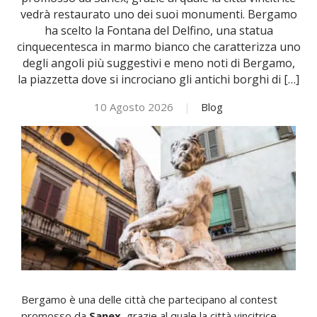
vedrà restaurato uno dei suoi monumenti. Bergamo
ha scelto la Fontana del Delfino, una statua
NOVITÀ
cinquecentesca in marmo bianco che caratterizza uno
degli angoli più suggestivi e meno noti di Bergamo,
ISCRIVITI
la piazzetta dove si incrociano gli antichi borghi di […]
10 Agosto 2026
|
Blog
ESAMI DI IDONEITÀ
Bergamo è una delle città che partecipano al contest
promosso da
Sanex
, grazie al quale la città vincitrice