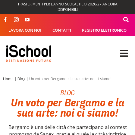
Salta
TRASFERIMENTI PER L’ANNO SCOLASTICO 2026/27 ANCORA
al
DISPONIBILI
contenuto
LAVORA CON NOI
CONTATTI
REGISTRO ELETTRONICO
Tog
Nav
OFFERTA FORMATIVA
Home
|
Blog
|
Un voto per Bergamo e la sua arte: noi ci siamo!
BLOG
DIDATTICA
Un voto per Bergamo e la
sua arte: noi ci siamo!
SEGRETERIA
Bergamo è una delle città che partecipano al contest
ISCHOOL
promosso da Sanex, grazie al quale la città vincitrice