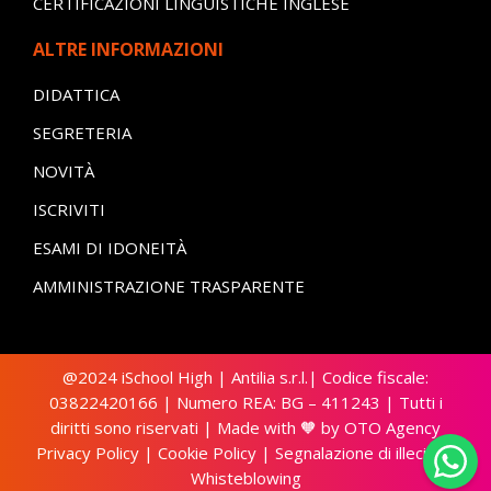
CERTIFICAZIONI LINGUISTICHE INGLESE
ALTRE INFORMAZIONI
DIDATTICA
SEGRETERIA
NOVITÀ
ISCRIVITI
ESAMI DI IDONEITÀ
AMMINISTRAZIONE TRASPARENTE
@2024 iSchool High | Antilia s.r.l.| Codice fiscale:
03822420166 | Numero REA: BG – 411243 | Tutti i
diritti sono riservati | Made with 🧡 by
OTO Agency
Privacy Policy
|
Cookie Policy
|
Segnalazione di illecito –
Whisteblowing