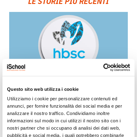
LE STORIE PIÙ RECENTI
iSchool ha partecipato all’indagine
Questo sito web utilizza i cookie
nazionale HBSC 2025/2026
Utilizziamo i cookie per personalizzare contenuti ed
25 Maggio 2026
annunci, per fornire funzionalità dei social media e per
analizzare il nostro traffico. Condividiamo inoltre
Quest’anno il nostro Istituto ha preso parte al progetto
informazioni sul modo in cui utilizzi il nostro sito con i
“HBSC – Health Behaviour in School-aged...
nostri partner che si occupano di analisi dei dati web,
pubblicità e social media, i quali potrebbero combinarle