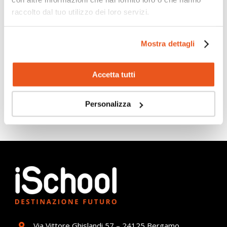
raccolto dal tuo utilizzo dei loro servizi.
Scopri di più
Mostra dettagli
Accetta tutti
Personalizza
Via Vittore Ghislandi 57 – 24125 Bergamo