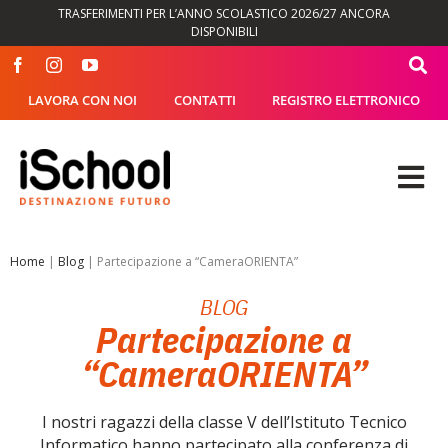
Salta
TRASFERIMENTI PER L’ANNO SCOLASTICO 2026/27 ANCORA
al
DISPONIBILI
contenuto
LAVORA CON NOI
CONTATTI
REGISTRO ELETTRONICO
Tog
Nav
OFFERTA FORMATIVA
Home
|
Blog
|
Partecipazione a “CameraORIENTA”
BLOG
DIDATTICA
Partecipazione a
“CameraORIENTA”
SEGRETERIA
I nostri ragazzi della classe V dell’Istituto Tecnico
ISCHOOL
Informatico hanno partecipato alla conferenza di