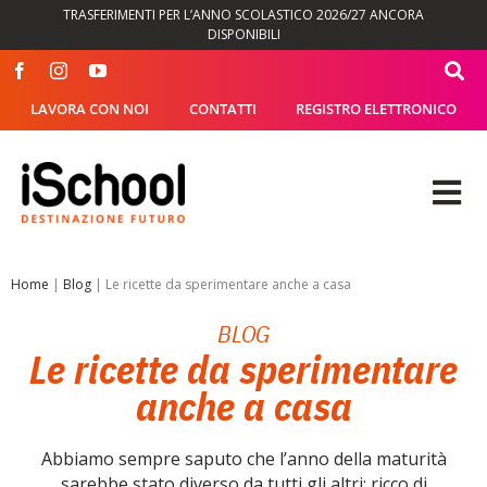
Salta
TRASFERIMENTI PER L’ANNO SCOLASTICO 2026/27 ANCORA
al
DISPONIBILI
contenuto
LAVORA CON NOI
CONTATTI
REGISTRO ELETTRONICO
Tog
Nav
OFFERTA FORMATIVA
Home
|
Blog
|
Le ricette da sperimentare anche a casa
BLOG
DIDATTICA
Le ricette da sperimentare
anche a casa
SEGRETERIA
Abbiamo sempre saputo che l’anno della maturità
ISCHOOL
sarebbe stato diverso da tutti gli altri: ricco di