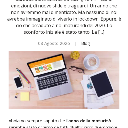
emozioni, di nuove sfide e traguardi. Un anno che
non avremmo mai dimenticato. Ma nessuno di noi
NOVITÀ
avrebbe immaginato di viverlo in lockdown. Eppure, è
ciò che accaduto a noi maturandi del 2020. Lo
ISCRIVITI
sconforto iniziale è stato tanto. La […]
08 Agosto 2026
|
Blog
ESAMI DI IDONEITÀ
Abbiamo sempre saputo che
l’anno della maturità
sarebbe stato diverso da tutti gli altri: ricco di emozioni,