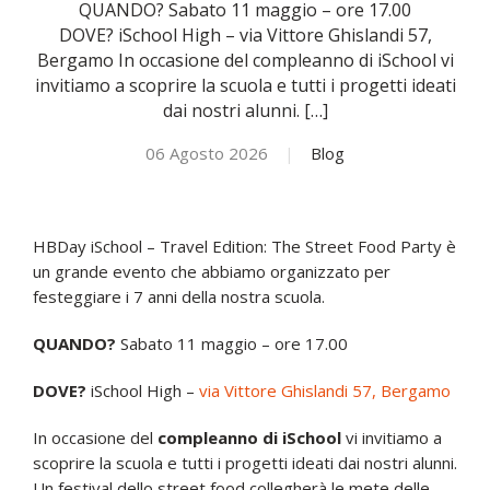
QUANDO? Sabato 11 maggio – ore 17.00
DOVE? iSchool High – via Vittore Ghislandi 57,
NOVITÀ
Bergamo In occasione del compleanno di iSchool vi
invitiamo a scoprire la scuola e tutti i progetti ideati
dai nostri alunni. […]
ISCRIVITI
06 Agosto 2026
|
Blog
ESAMI DI IDONEITÀ
HBDay iSchool – Travel Edition: The Street Food Party è
un grande evento che abbiamo organizzato per
festeggiare i 7 anni della nostra scuola.
QUANDO?
Sabato 11 maggio – ore 17.00
DOVE?
iSchool High –
via Vittore Ghislandi 57, Bergamo
In occasione del
compleanno di iSchool
vi invitiamo a
scoprire la scuola e tutti i progetti ideati dai nostri alunni.
Un festival dello street food collegherà le mete delle