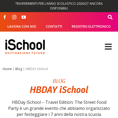
Salta
TRASFERIMENTI PER L’ANNO SCOLASTICO 2026/27 ANCORA
al
DISPONIBILI
contenuto
LAVORA CON NOI
CONTATTI
REGISTRO ELETTRONICO
Tog
Nav
OFFERTA FORMATIVA
Home
|
Blog
|
HBDAY iSchool
BLOG
DIDATTICA
HBDAY iSchool
SEGRETERIA
HBDay iSchool – Travel Edition: The Street Food
Party è un grande evento che abbiamo organizzato
ISCHOOL
per festeggiare i 7 anni della nostra scuola.