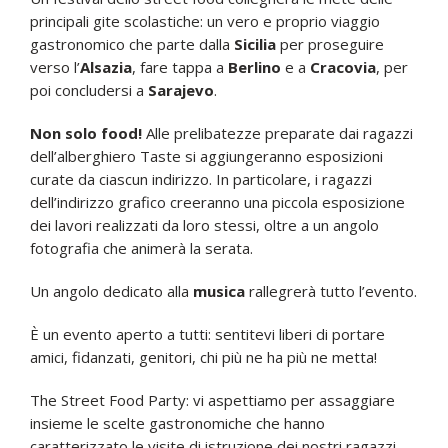
principali gite scolastiche: un vero e proprio viaggio
gastronomico che parte dalla
Sicilia
per proseguire
verso l’
Alsazia
, fare tappa a
Berlino
e a
Cracovia
, per
poi concludersi a
Sarajevo
.
Non solo food!
Alle prelibatezze preparate dai ragazzi
dell’alberghiero Taste si aggiungeranno esposizioni
curate da ciascun indirizzo. In particolare, i ragazzi
dell’indirizzo grafico creeranno una piccola esposizione
dei lavori realizzati da loro stessi, oltre a un angolo
fotografia che animerà la serata.
Un angolo dedicato alla
musica
rallegrerà tutto l’evento.
È un evento aperto a tutti: sentitevi liberi di portare
amici, fidanzati, genitori, chi più ne ha più ne metta!
The Street Food Party: vi aspettiamo per assaggiare
insieme le scelte gastronomiche che hanno
caratterizzato le visite di istruzione dei nostri ragazzi.