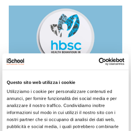
iSchool ha partecipato all’indagine
Questo sito web utilizza i cookie
nazionale HBSC 2025/2026
Utilizziamo i cookie per personalizzare contenuti ed
25 Maggio 2026
annunci, per fornire funzionalità dei social media e per
Quest’anno il nostro Istituto ha preso parte al progetto
analizzare il nostro traffico. Condividiamo inoltre
“HBSC – Health Behaviour in School-aged...
informazioni sul modo in cui utilizzi il nostro sito con i
nostri partner che si occupano di analisi dei dati web,
pubblicità e social media, i quali potrebbero combinarle