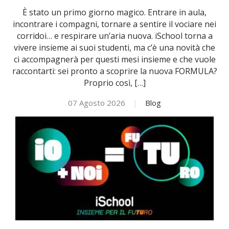
È stato un primo giorno magico. Entrare in aula,
NOVITÀ
incontrare i compagni, tornare a sentire il vociare nei
corridoi… e respirare un’aria nuova. iSchool torna a
vivere insieme ai suoi studenti, ma c’è una novità che
ISCRIVITI
ci accompagnerà per questi mesi insieme e che vuole
raccontarti: sei pronto a scoprire la nuova FORMULA?
Proprio così, […]
ESAMI DI IDONEITÀ
07 Agosto 2026
|
Blog