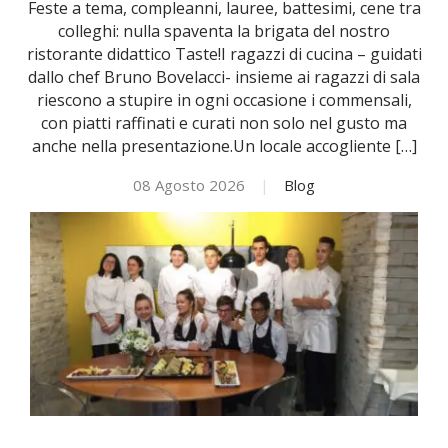
Feste a tema, compleanni, lauree, battesimi, cene tra
colleghi: nulla spaventa la brigata del nostro
NOVITÀ
ristorante didattico Taste!I ragazzi di cucina – guidati
dallo chef Bruno Bovelacci- insieme ai ragazzi di sala
riescono a stupire in ogni occasione i commensali,
ISCRIVITI
con piatti raffinati e curati non solo nel gusto ma
anche nella presentazione.Un locale accogliente […]
ESAMI DI IDONEITÀ
08 Agosto 2026
|
Blog