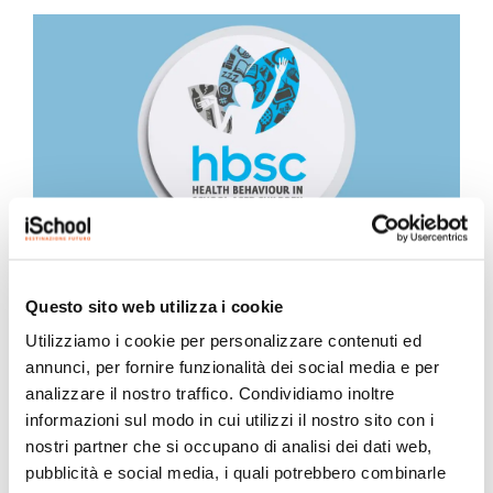
iSchool ha partecipato all’indagine
Questo sito web utilizza i cookie
nazionale HBSC 2025/2026
Utilizziamo i cookie per personalizzare contenuti ed
25 Maggio 2026
annunci, per fornire funzionalità dei social media e per
Quest’anno il nostro Istituto ha preso parte al progetto
analizzare il nostro traffico. Condividiamo inoltre
“HBSC – Health Behaviour in School-aged...
informazioni sul modo in cui utilizzi il nostro sito con i
nostri partner che si occupano di analisi dei dati web,
pubblicità e social media, i quali potrebbero combinarle