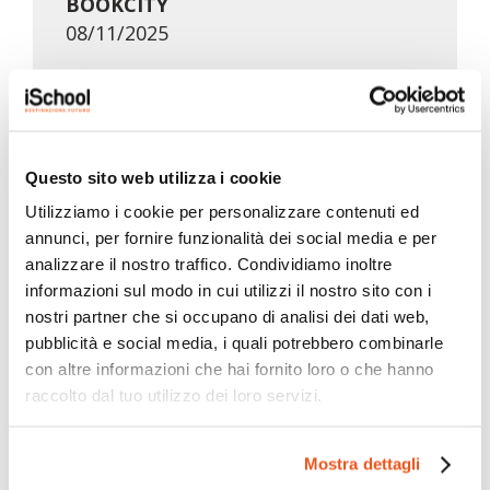
BOOKCITY
08/11/2025
SCARICA IL PDF
Questo sito web utilizza i cookie
Utilizziamo i cookie per personalizzare contenuti ed
Anno scolastico 2025-2026
annunci, per fornire funzionalità dei social media e per
Mese: Novembre
analizzare il nostro traffico. Condividiamo inoltre
informazioni sul modo in cui utilizzi il nostro sito con i
Circolare N. 25
nostri partner che si occupano di analisi dei dati web,
Uscita didattica SMART BUILDING
pubblicità e social media, i quali potrebbero combinarle
EXPO
con altre informazioni che hai fornito loro o che hanno
07/11/2025
raccolto dal tuo utilizzo dei loro servizi.
Mostra dettagli
SCARICA IL PDF