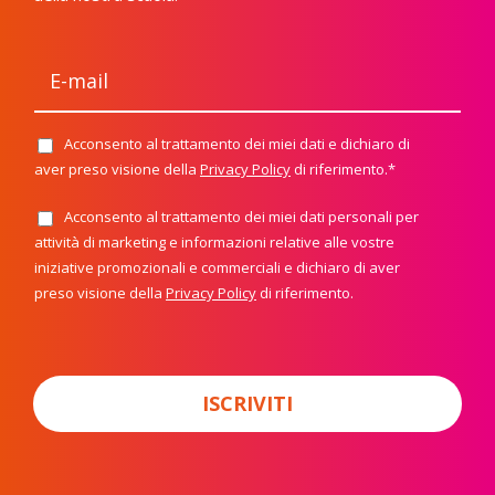
E
-
m
a
i
Acconsento al trattamento dei miei dati e dichiaro di
P
l
r
aver preso visione della
Privacy Policy
di riferimento.*
*
i
v
Acconsento al trattamento dei miei dati personali per
N
a
e
attività di marketing e informazioni relative alle vostre
c
w
y
iniziative promozionali e commerciali e dichiaro di aver
s
P
preso visione della
Privacy Policy
di riferimento.
l
o
e
l
t
i
t
c
e
y
r
ISCRIVITI
*